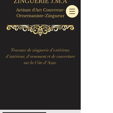
ZINGUERIE J.M.A
Artisan d'Art Couvreur-
Ornemaniste-Zingueur
Travaux de zinguerie d'extérieur,
d'intérieur, d'ornement et de couverture
sur la Côte d'Azur.