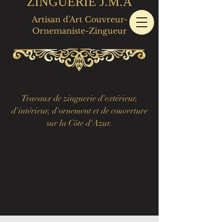
ZINGUERIE J.M.A
Artisan d'Art Couvreur-
Ornemaniste-Zingueur
Travaux de zinguerie d'extérieur,
d'intérieur, d'ornement et de couverture
sur la Côte d'Azur.