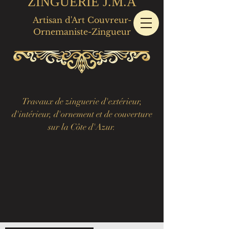
ZINGUERIE J.M.A
Artisan d'Art Couvreur-
Ornemaniste-Zingueur
Travaux de zinguerie d'extérieur,
d'intérieur, d'ornement et de couverture
sur la Côte d'Azur.