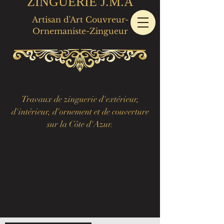
ZINGUERIE J.M.A
Artisan d'Art Couvreur-
Ornemaniste-Zingueur
Travaux de zinguerie d'extérieur,
d'intérieur, d'ornement et de couverture
sur la Côte d'Azur.