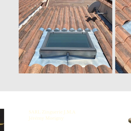
SARL Zinguerie J.M.A
Jérémy Morigny