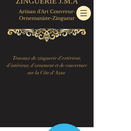
ZINGUERIE J.M.A
Artisan d'Art Couvreur-
Ornemaniste-Zingueur
Travaux de zinguerie d'extérieur,
d'intérieur, d'ornement et de couverture
sur la Côte d'Azur.