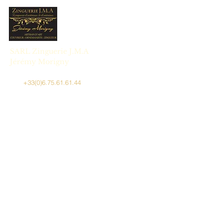
SARL Zinguerie J.M.A
Jérémy Morigny
+33(0)6.75.61.61.44
zingueriejmapro@gmail.com
1336 Chemin de Vosgelade - 06140 Vence