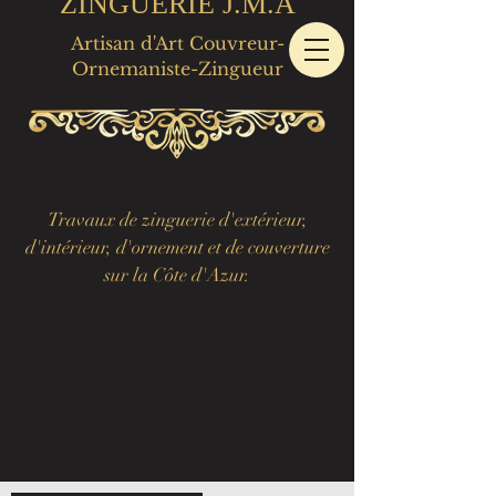
ZINGUERIE J.M.A
Artisan d'Art Couvreur-
Ornemaniste-Zingueur
Travaux de zinguerie d'extérieur,
d'intérieur, d'ornement et de couverture
sur la Côte d'Azur.