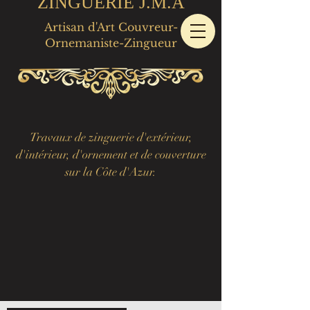
ZINGUERIE J.M.A
Artisan d'Art Couvreur-
Ornemaniste-Zingueur
Travaux de zinguerie d'extérieur,
d'intérieur, d'ornement et de couverture
sur la Côte d'Azur.