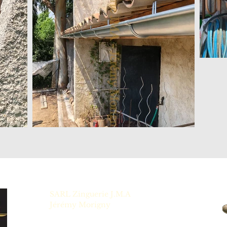
SARL Zinguerie J.M.A
Jérémy Morigny