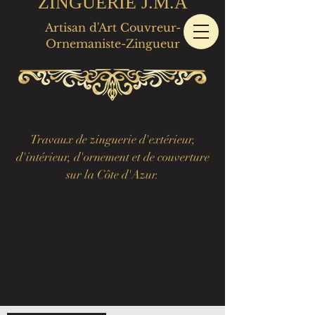
ZINGUERIE J.M.A
Artisan d'Art Couvreur-
Ornemaniste-Zingueur
Travaux de zinguerie d'extérieur,
d'intérieur, d'ornement et de couverture
sur la Côte d'Azur.